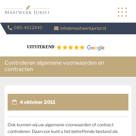
Skip
to
content
085-4012440
info@maatwerkjurist.nl
UITSTEKEND
Controleren algemene voorwaarden en
contracten
4 oktober 2011
Ook kunnen wij uw algemene voorwaarden of contract
controleren. Daarvoor kunt u het betreffende bestand als