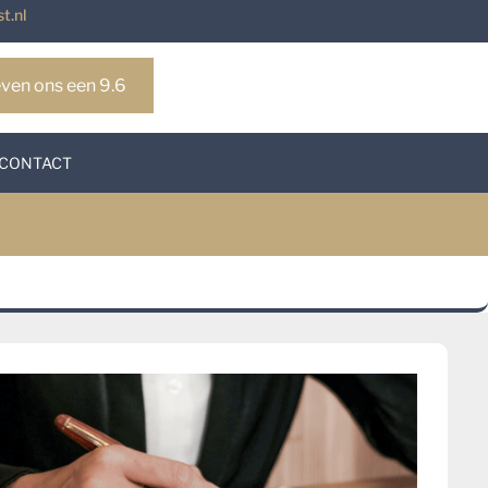
t.nl
ven ons een 9.6
CONTACT