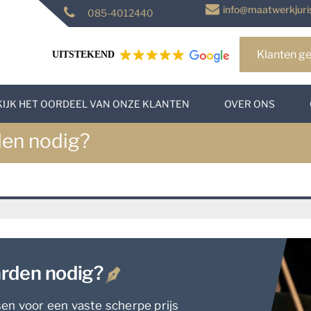
info@maatwerkjuris
085-4012440
Klanten ge
UITSTEKEND
KIJK HET OORDEEL VAN ONZE KLANTEN
OVER ONS
den nodig?
arden nodig?
sen voor een vaste scherpe prijs