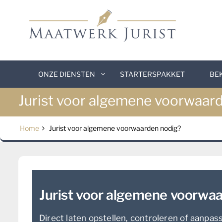
Skip
to
content
ONZE DIENSTEN
STARTERSPAKKET
BE
Jurist voor algemene voorwaar
Home
Jurist voor algemene voorwaarden nodig?
Jurist voor algemene voorwa
Direct laten opstellen, controleren of aanpas