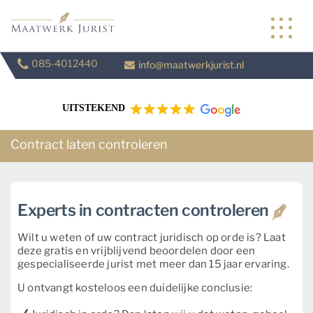
Skip
to
content
085-4012440
info@maatwerkjurist.nl
UITSTEKEND
Contract laten controleren
Experts in contracten controleren
Wilt u weten of uw contract juridisch op orde is? Laat
deze gratis en vrijblijvend beoordelen door een
gespecialiseerde jurist met meer dan 15 jaar ervaring.
U ontvangt kosteloos een duidelijke conclusie: