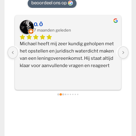
beoordeel ons op
O. Ö
7 maanden geleden
k 
Michael heeft mij zeer kundig geholpen met 
Ik
 
het opstellen en juridisch waterdicht maken 
aa
van een leningovereenkomst. Hij staat altijd 
en
klaar voor aanvullende vragen en reageert 
vr
snel, waardoor je nooit lang hoeft te wachten 
be
op een antwoord. De samenwerking heb ik 
he
als zeer prettig ervaren. Deskundig, 
professioneel en betrouwbaar, absoluut een 
aanrader!