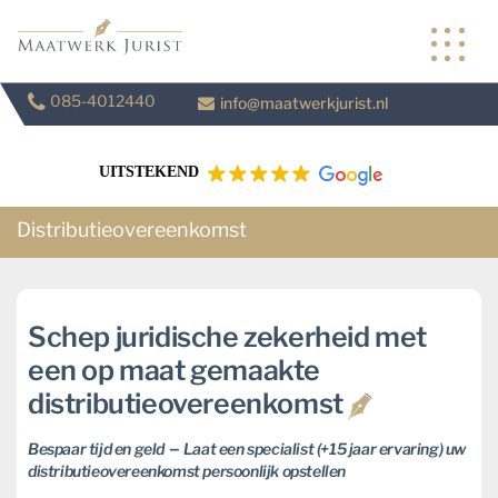
Skip
to
content
085-4012440
info@maatwerkjurist.nl
UITSTEKEND
Distributieovereenkomst
Schep juridische zekerheid met
een op maat gemaakte
distributieovereenkomst
–
Bespaar tijd en geld
Laat een specialist (+15 jaar ervaring) uw
distributieovereenkomst persoonlijk opstellen