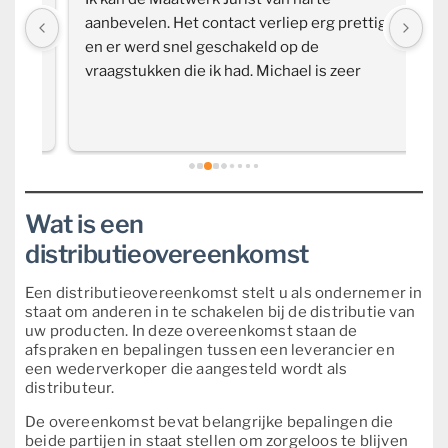
n 
aanbevelen. Het contact verliep erg prettig 
Ju
d 
en er werd snel geschakeld op de 
co
vraagstukken die ik had. Michael is zeer 
vr
en 
bekwaam in zijn vak en weet precies waar hij 
vo
het over heeft.
da
n 
Wat is een
distributieovereenkomst
Een distributieovereenkomst stelt u als ondernemer in
staat om anderen in te schakelen bij de distributie van
uw producten. In deze overeenkomst staan de
afspraken en bepalingen tussen een leverancier en
een wederverkoper die aangesteld wordt als
distributeur.
De overeenkomst bevat belangrijke bepalingen die
beide partijen in staat stellen om zorgeloos te blijven