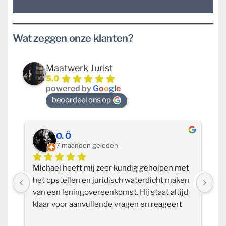
Wat zeggen onze klanten?
Maatwerk Jurist
5.0
powered by
G
o
o
g
l
e
beoordeel ons op
O. Ö
7 maanden geleden
k 
Michael heeft mij zeer kundig geholpen met 
Ik
 
het opstellen en juridisch waterdicht maken 
aa
van een leningovereenkomst. Hij staat altijd 
en
klaar voor aanvullende vragen en reageert 
vr
snel, waardoor je nooit lang hoeft te wachten 
be