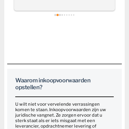
op een antwoord. De samenwerking heb ik 
he
als zeer prettig ervaren. Deskundig, 
professioneel en betrouwbaar, absoluut een 
aanrader!
Waarom inkoopvoorwaarden
opstellen?
U wilt niet voor vervelende verrassingen
komen te staan. Inkoopvoorwaarden zijn uw
juridische vangnet. Ze zorgen ervoor dat u
sterk staat als er iets misgaat met een
leverancier, opdrachtnemer levering of