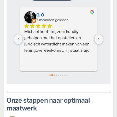
O. Ö
7 maanden geleden
en 
Michael heeft mij zeer kundig 
Ik kan
geholpen met het opstellen en 
aanbev
juridisch waterdicht maken van een 
pretti
voor 
leningovereenkomst. Hij staat altijd 
op de 
klaar voor aanvullende vragen en 
Michae
reageert snel, waardoor je nooit lang 
en wee
hoeft te wachten op een antwoord. 
heeft.
De samenwerking heb ik als zeer 
prettig ervaren. Deskundig, 
professioneel en betrouwbaar, 
absoluut een aanrader!
Onze stappen naar optimaal
maatwerk