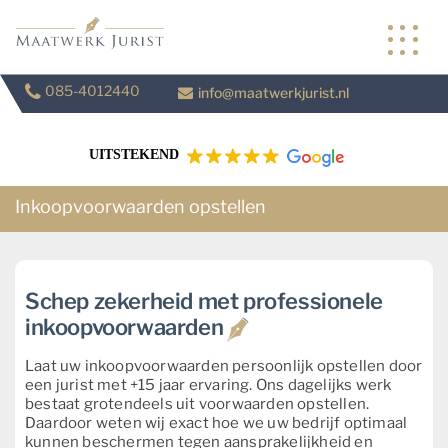
Skip
to
content
085-4012440
info@maatwerkjurist.nl
UITSTEKEND
Inkoopvoorwaarden opstellen
Schep zekerheid met professionele
inkoopvoorwaarden
Laat uw inkoopvoorwaarden persoonlijk opstellen door
een jurist met +15 jaar ervaring. Ons dagelijks werk
bestaat grotendeels uit voorwaarden opstellen.
Daardoor weten wij exact hoe we uw bedrijf optimaal
kunnen beschermen tegen aansprakelijkheid en