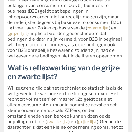
veel meer rekening te worden gehouden met de
belangen van consumenten. Ook bij business to
business (B2B) geldt dat bepalingen in
inkoopvoorwaarden niet onredelijk mogen zijn, maar
de redelijkheidsgrens bij business to consumer (B2C)
ligt veel lager. Zo kan op basis van de (
zwarte lijst
) en
(
grijze lijst
) impliciet worden geconcludeerd dat
bedingen die daarin zijn vermeld, voor B2B in beginsel
wél toegelaten zijn. Immers, als deze bedingen ook
voor B2B onredelijk bezwarend zouden zijn, had de
wetgever deze bedingen niet in de lijsten opgenomen.
Wat is reflexwerking van de grijze
en zwarte lijst?
Wij zeggen altijd dat het recht niet zo statisch is als de
wetgever in de wetboeken heeft opgeschreven. Het
recht zit vol ‘mitsen’ en ‘maaren’. Zo geldt dat niet
alleen consumenten, maar in sommige gevallen ook
kleine ondernemers, zoals ZZP’ers, onder
omstandigheden een beroep kunnen doen op de
bepalingen uit de (
zwarte lijst
) en (
grijze lijst
). Gedachte
daarachter is dat een kleine onderneming soms, net zo