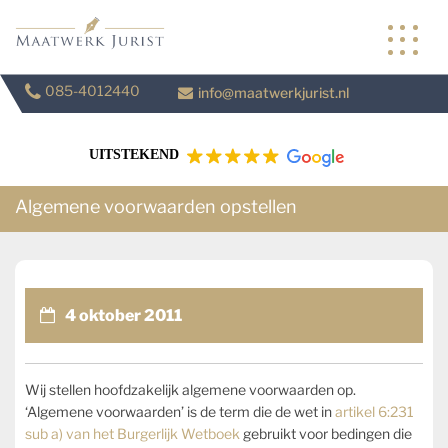
Skip
to
content
085-4012440
info@maatwerkjurist.nl
UITSTEKEND
Algemene voorwaarden opstellen
4 oktober 2011
Wij stellen hoofdzakelijk algemene voorwaarden op.
‘Algemene voorwaarden’ is de term die de wet in
artikel 6:231
sub a) van het Burgerlijk Wetboek
gebruikt voor bedingen die