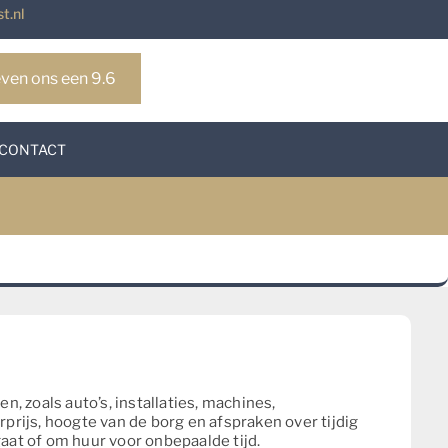
t.nl
ven ons een 9.6
CONTACT
zoals auto’s, installaties, machines,
rijs, hoogte van de borg en afspraken over tijdig
aat of om huur voor onbepaalde tijd.