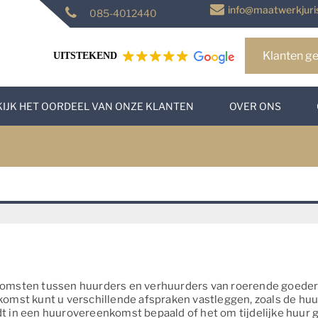
info@maatwerkjuris
085-4012440
Klanten ge
UITSTEKEND
KIJK HET OORDEEL VAN ONZE KLANTEN
OVER ONS
msten tussen huurders en verhuurders van roerende goederen, 
mst kunt u verschillende afspraken vastleggen, zoals de huurp
 in een huurovereenkomst bepaald of het om tijdelijke huur g