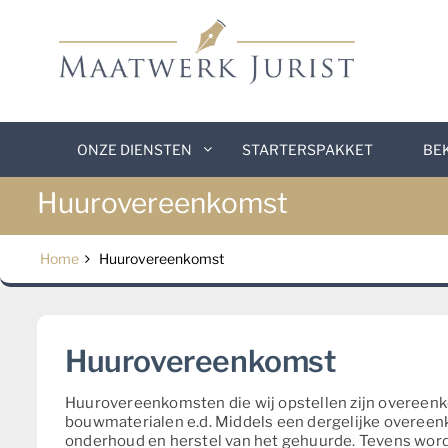
Skip
to
content
ONZE DIENSTEN
STARTERSPAKKET
BE
Huurovereenkomst
Home
Huurovereenkomst
Huurovereenkomst
Huurovereenkomsten die wij opstellen zijn overeenko
bouwmaterialen e.d. Middels een dergelijke overeenko
onderhoud en herstel van het gehuurde. Tevens wordt