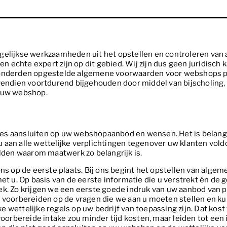
agelijkse werkzaamheden uit het opstellen en controleren va
echte expert zijn op dit gebied. Wij zijn dus geen juridisch 
onderden opgestelde algemene voorwaarden voor webshops per j
vendien voortdurend bijgehouden door middel van bijscholing, 
 uw webshop.
ies aansluiten op uw webshopaanbod en wensen. Het is belan
aan alle wettelijke verplichtingen tegenover uw klanten voldo
den waarom maatwerk zo belangrijk is.
 ons op de eerste plaats. Bij ons begint het opstellen van a
et u. Op basis van de eerste informatie die u verstrekt én de 
ek. Zo krijgen we een eerste goede indruk van uw aanbod van 
s voorbereiden op de vragen die we aan u moeten stellen en ku
wettelijke regels op uw bedrijf van toepassing zijn. Dat kost 
oorbereide intake zou minder tijd kosten, maar leiden tot een in