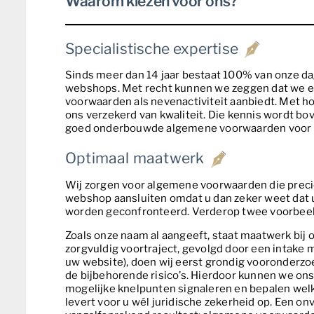
Waarom kiezen voor ons?
Specialistische expertise
Sinds meer dan 14 jaar bestaat 100% van onze d
webshops. Met recht kunnen we zeggen dat we een 
voorwaarden als nevenactiviteit aanbiedt. Met h
ons verzekerd van kwaliteit. Die kennis wordt bo
goed onderbouwde algemene voorwaarden voor
Optimaal maatwerk
Wij zorgen voor algemene voorwaarden die prec
webshop aansluiten omdat u dan zeker weet dat u 
worden geconfronteerd. Verderop twee voorbeel
Zoals onze naam al aangeeft, staat maatwerk bij
zorgvuldig voortraject, gevolgd door een intake m
uw website), doen wij eerst grondig vooronderzo
de bijbehorende risico’s. Hierdoor kunnen we on
mogelijke knelpunten signaleren en bepalen welke 
levert voor u wél juridische zekerheid op. Een onv