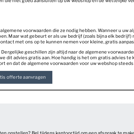
die niet goed aansluiten op uw webshop en de wettelijke verpl
e algemene voorwaarden die ze nodig hebben. Wanneer u uw 
. Maar wat gebeurt er als uw bedrijf (zoals bijna elk bedrijf) 
contact met ons op te kunnen nemen voor kleine, gratis aanpa
? Dergelijke geschillen zijn altijd naar de algemene voorwaarde
 we dit advies gratis aan. Hoe handig is het om gratis advies te 
pport en dat de algemene voorwaarden voor uw webshop steeds 
tis offerte aanvragen
n opstellen? Bel tijdens kantoortijd om een afspraak te make