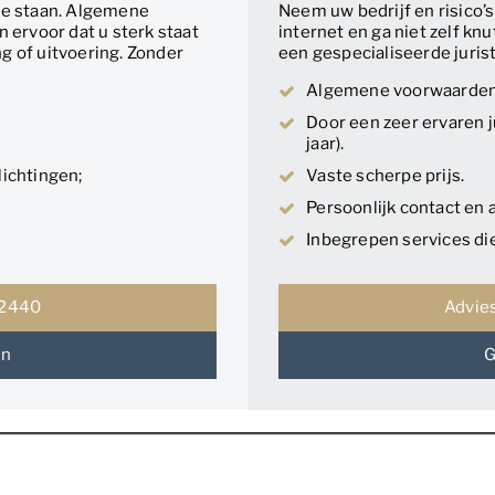
te staan. Algemene
Neem uw bedrijf en risico’
betrouwbaar, absoluut een 
 ervoor dat u sterk staat
internet en ga niet zelf knu
aanrader!
ng of uitvoering. Zonder
een gespecialiseerde jurist.
Algemene voorwaarden s
Door een zeer ervaren j
jaar).
lichtingen;
Vaste scherpe prijs.
Persoonlijk contact en 
Inbegrepen services die
12440
Advie
en
G