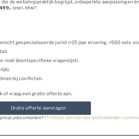
t die de webshoppraktijk begrijpt, onbeperkte aanpassingen én 
499,-
(excl. btw)*.
echt gespecialiseerde jurist (+15 jaar ervaring, >500 sets vo
ail.
e-mail (klantspecifieke vragenlijst).
ijk).
vies bij conflicten.
 of vraag een gratis offerte aan.
Gratis offerte aanvragen
te privacydocumenten?
Profiteer dan van een aantrekkelijke combin