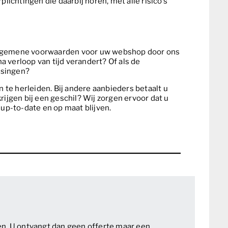
ichtingen die daarbij horen, met alle risico’s
algemene voorwaarden voor uw webshop door ons
na verloop van tijd verandert? Of als de
ssingen?
n te herleiden. Bij andere aanbieders betaalt u
krijgen bij een geschil? Wij zorgen ervoor dat u
up-to-date en op maat blijven.
n. U ontvangt dan geen offerte maar een