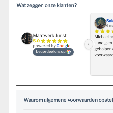
Wat zeggen onze klanten?
Sai
6 m
Maatwerk Jurist
Michael he
5.0
kundig en v
powered by
G
o
o
g
l
e
geholpen 
beoordeel ons op
voorwaard
privacyver
stellen voo
ondernemi
Waarom algemene voorwaarden opstel