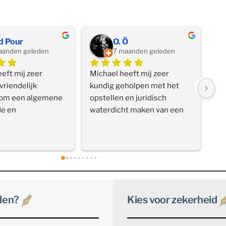
d Pour
O. Ö
aanden geleden
7 maanden geleden
eft mij zeer 
Michael heeft mij zeer 
Ik
riendelijk 
kundig geholpen met het 
va
om een algemene 
opstellen en juridisch 
co
e en 
waterdicht maken van een 
en
klaring op te 
leningovereenkomst. Hij 
op
r mijn 
staat altijd klaar voor 
had
ng. Super!
aanvullende vragen en 
be
reageert snel, waardoor je 
pr
nooit lang hoeft te wachten 
he
op een antwoord. De 
samenwerking heb ik als 
len?
Kies voor zekerheid
zeer prettig ervaren. 
Deskundig, professioneel en 