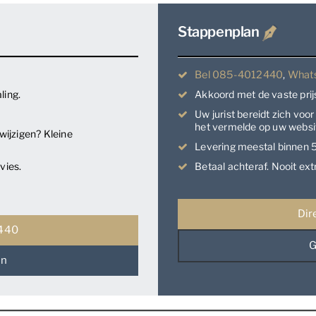
Stappenplan
Bel 085-4012440
,
What
ling.
Akkoord met de vaste pri
Uw jurist bereidt zich voo
het vermelde op uw websi
ijzigen? Kleine
Levering meestal binnen 5
vies.
Betaal achteraf. Nooit ext
Dir
2440
G
en