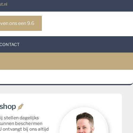
t.nl
ven ons een 9.6
CONTACT
bshop
 stellen dagelijks
 kunnen beschermen
ontvangt bij ons altijd