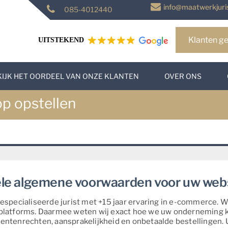
info@maatwerkjuris
085-4012440
Klanten ge
UITSTEKEND
KIJK HET OORDEEL VAN ONZE KLANTEN
OVER ONS
p opstellen
ele algemene voorwaarden voor uw we
pecialiseerde jurist met +15 jaar ervaring in e-commerce. Wij
 platforms. Daarmee weten wij exact hoe we uw onderneming
entenrechten, aansprakelijkheid en onbetaalde bestellingen. U 